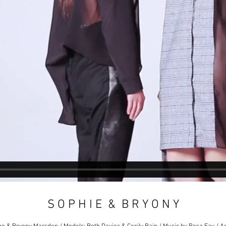
S O P H I E & B R Y O N Y