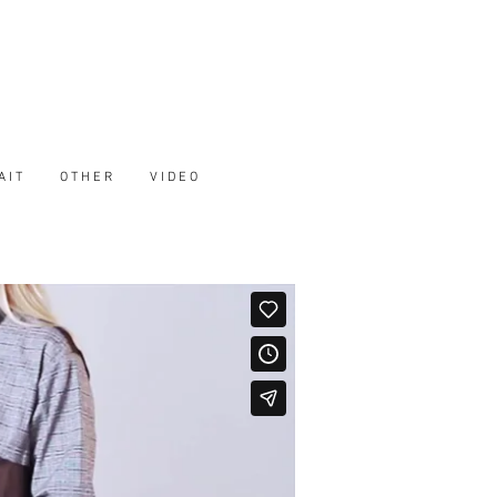
A I T
O T H E R
V I D E O