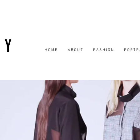
H O M E
A B O U T
F A S H I O N
P O R T R 