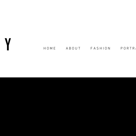
H O M E
A B O U T
F A S H I O N
P O R T R 